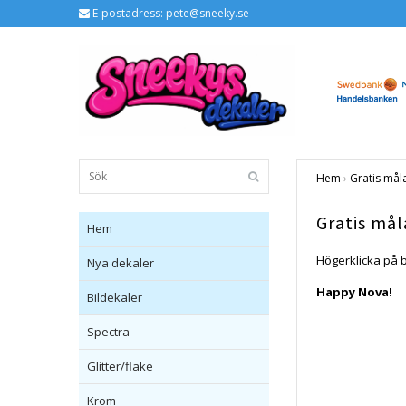
E-postadress:
pete@sneeky.se
Hem
›
Gratis mål
Gratis mål
Hem
Högerklicka på b
Nya dekaler
Happy Nova!
Bildekaler
Spectra
Glitter/flake
Krom