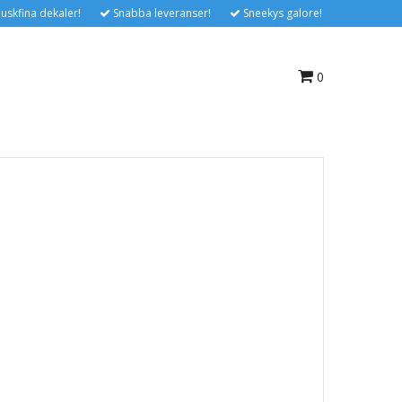
uskfina dekaler!
Snabba leveranser!
Sneekys galore!
0