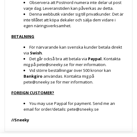
Observera att Postnord numera inte delar ut post
varje dag. Leveranstiden kan påverkas av detta.
Denna webbutik vänder sig till privatkunder. Det är
inte tillåtet att köpa dekaler och sälja dem vidare i
egen näringsverksamhet.
BETALNING
För närvarande kan svenska kunder betala direkt
via
S
wish
.
Det går också bra att betala via
Paypal.
Kontakta
mig på
pete@sneeky.se
för mer information.
Vid större beställningar över 500 kronor kan
B
ankgiro
användas. Kontakta mig på
pete@sneeky.se
för mer information.
FOREIGN CUSTOMER?
You may use Paypal for payment. Send me an
email for order/details:
pete@sneeky.se
//Sneeky