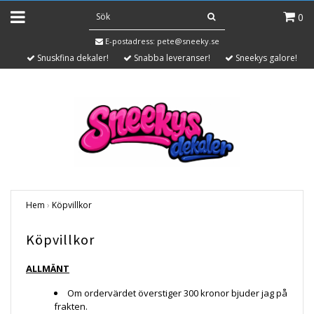
0
E-postadress:
pete@sneeky.se
Snuskfina dekaler!
Snabba leveranser!
Sneekys galore!
Hem
›
Köpvillkor
Köpvillkor
ALLMÄNT
Om ordervärdet överstiger 300 kronor bjuder jag på
frakten.