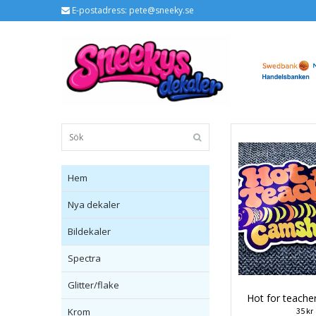
E-postadress:
pete@sneeky.se
Hem
Nya dekaler
Bildekaler
Spectra
Glitter/flake
Hot for teache
Krom
35 kr