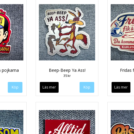
a pojkarna
Beep-Beep Ya Ass!
Fridas f
35 kr
Läs mer
Läs mer