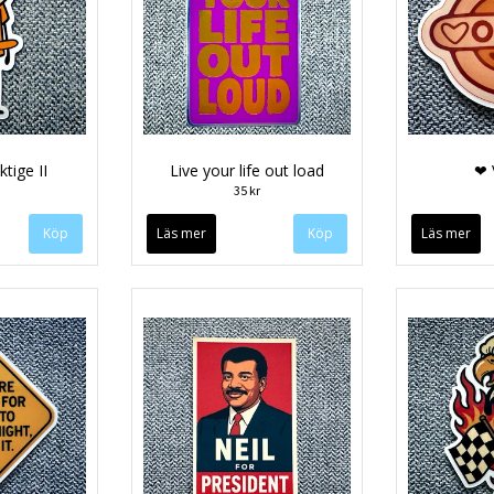
tige II
Live your life out load
❤ 
35 kr
Läs mer
Läs mer