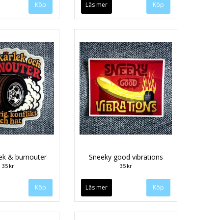
Läs mer
lek & burnouter
Sneeky good vibrations
35 kr
35 kr
Läs mer