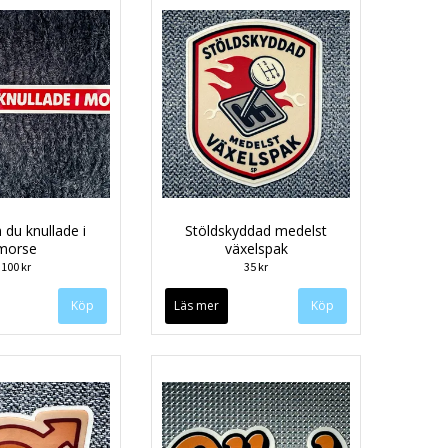
du knullade i
Stöldskyddad medelst
morse
växelspak
100 kr
35 kr
Läs mer