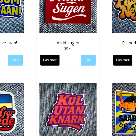
älve faan!
Alltid sugen
Pilsner
20 kr
Läs mer
Läs mer