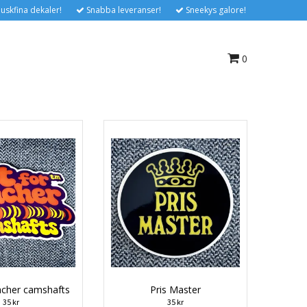
uskfina dekaler!
Snabba leveranser!
Sneekys galore!
0
acher camshafts
Pris Master
35 kr
35 kr