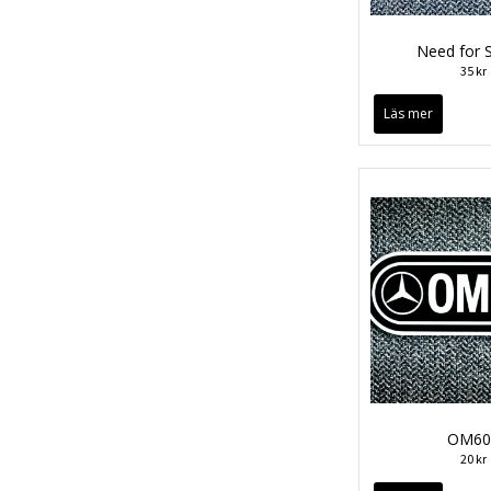
Need for 
35 kr
Läs mer
OM60
20 kr