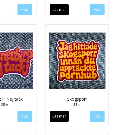
Läs mer
bil? Nej tack!
Skogsporr
35 kr
35 kr
Läs mer