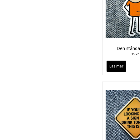
Den ståndak
35 kr
Läs mer