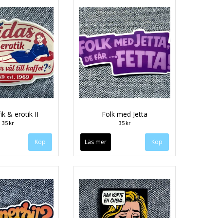
ik & erotik II
Folk med Jetta
35 kr
35 kr
Läs mer