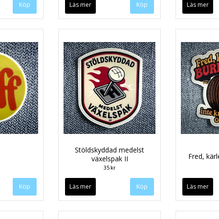
Läs mer
Läs mer
Stöldskyddad medelst
Fred, kär
växelspak II
35 kr
Läs mer
Läs mer