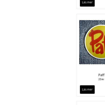
Läs mer
Paff
25 kr
Läs mer