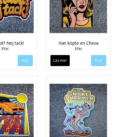
bil? Nej tack!
Han köpte en Cheva
35 kr
30 kr
Läs mer