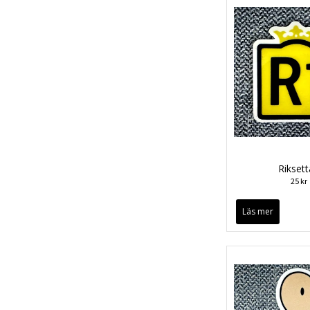
Rikset
25 kr
Läs mer