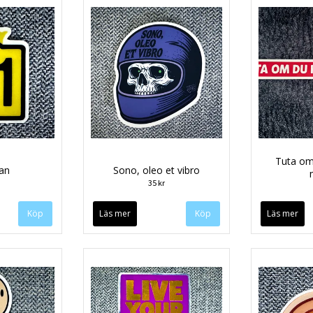
Tuta om 
tan
Sono, oleo et vibro
35 kr
Läs mer
Läs mer