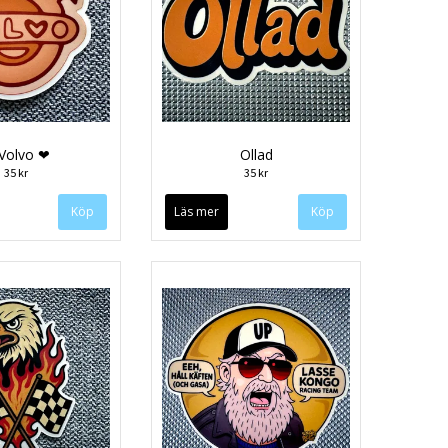
Volvo ❤
Ollad
35 kr
35 kr
Läs mer