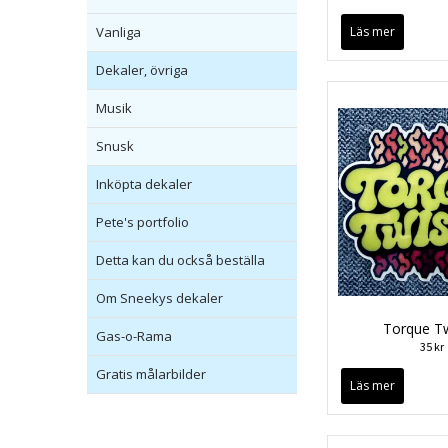
Vanliga
Läs mer
Dekaler, övriga
Musik
Snusk
Inköpta dekaler
Pete's portfolio
Detta kan du också beställa
Om Sneekys dekaler
Torque Tw
Gas-o-Rama
35 kr
Gratis målarbilder
Läs mer