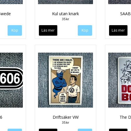
Swede
Kul utan knark
SAAB
35 kr
Läs mer
Läs mer
6
Driftsäker VW
The 
35 kr