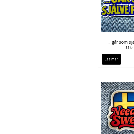
... går som sj
35 kr
Läs mer