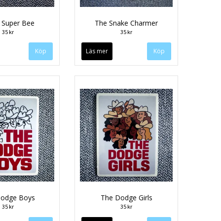
 Super Bee
The Snake Charmer
35 kr
35 kr
Läs mer
Dodge Boys
The Dodge Girls
35 kr
35 kr