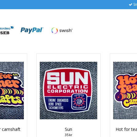
Sn
r camshaft
Sun
Hot for te
35 kr