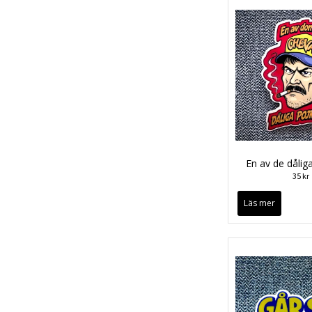
En av de dålig
35 kr
Läs mer