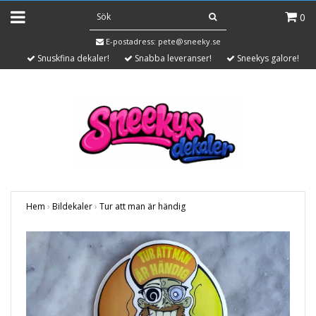
0
E-postadress:
pete@sneeky.se
Snuskfina dekaler!
Snabba leveranser!
Sneekys galore!
Hem
›
Bildekaler
›
Tur att man är händig