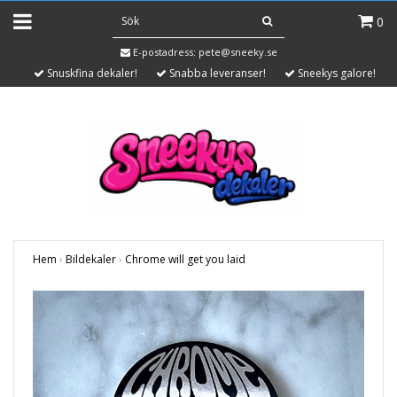
0
E-postadress:
pete@sneeky.se
Snuskfina dekaler!
Snabba leveranser!
Sneekys galore!
Hem
›
Bildekaler
›
Chrome will get you laid