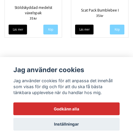
Stöldskyddad medelst
Scat Pack Bumblebee I
växelspak
35 kr
35 kr
Läs mer
Läs mer
Jag använder cookies
Jag använder cookies för att anpassa det innehåll
som visas för dig och för att du ska få bästa
tänkbara upplevelse när du handlar hos mig.
Köpvillkor
Kontakt
Godkänn alla
Inställningar
© Copyright 2026 Sneekys dekaler