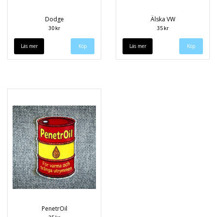
Dodge
Älska VW
30 kr
35 kr
Läs mer
Läs mer
PenetrOil