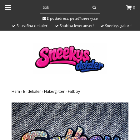
0
E-postadress:
pete@sneeky.se
Snuskfina dekaler!
Snabba leveranser!
Sneekys galore!
Hem
›
Bildekaler
›
Flake/glitter
›
Fatboy