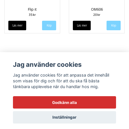
Flip it
OM606
35 kr
20 kr
Läs mer
Läs mer
Jag använder cookies
Jag använder cookies för att anpassa det innehåll
som visas för dig och för att du ska få bästa
tänkbara upplevelse när du handlar hos mig.
Köpvillkor
Kontakt
Godkänn alla
Inställningar
© Copyright 2026 Sneekys dekaler
Powered by Quickbutik