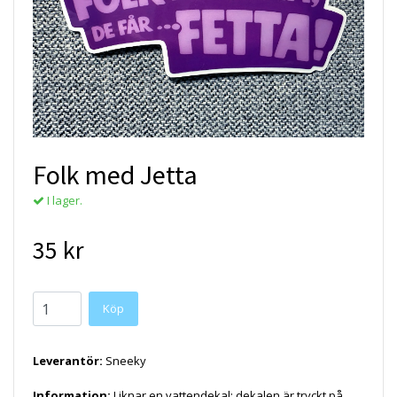
Folk med Jetta
I lager.
35 kr
Köp
Leverantör:
Sneeky
Information:
Liknar en vattendekal; dekalen är tryckt på