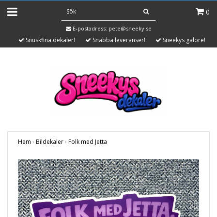
0
E-postadress:
pete@sneeky.se
Snuskfina dekaler!
Snabba leveranser!
Sneekys galore!
Hem
›
Bildekaler
›
Folk med Jetta