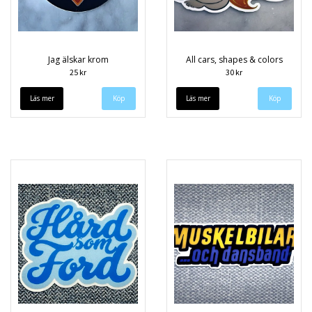
Jag älskar krom
All cars, shapes & colors
25 kr
30 kr
Läs mer
Läs mer