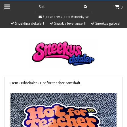
0
E-postadress:
pete@sneeky.se
Snuskfina dekaler!
Snabba leveranser!
Sneekys galore!
Hem
›
Bildekaler
›
Hot for teacher camshaft