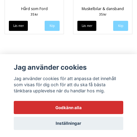
Hård som Ford
Muskelbilar & dansband
35 kr
35 kr
Läs mer
Läs mer
Jag använder cookies
Jag använder cookies för att anpassa det innehåll
som visas för dig och för att du ska få bästa
tänkbara upplevelse när du handlar hos mig.
Köpvillkor
Kontakt
Godkänn alla
Inställningar
© Copyright 2026 Sneekys dekaler
Powered by Quickbutik