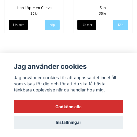
Han köpte en Cheva
Sun
30 kr
35 kr
Läs mer
Läs mer
Jag använder cookies
Jag använder cookies för att anpassa det innehåll
som visas för dig och för att du ska få bästa
tänkbara upplevelse när du handlar hos mig.
Köpvillkor
Kontakt
Godkänn alla
Inställningar
© Copyright 2026 Sneekys dekaler
Powered by Quickbutik