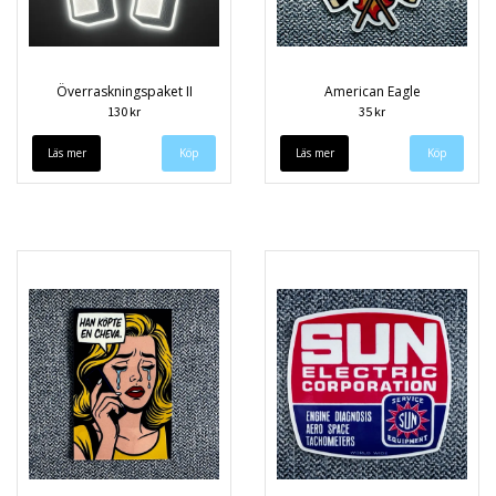
Överraskningspaket II
American Eagle
130 kr
35 kr
Läs mer
Läs mer