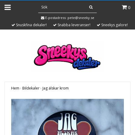
0
E-postadress:
pete@sneeky.se
Snuskfina dekaler!
Snabba leveranser!
Sneekys galore!
Hem
›
Bildekaler
›
Jag älskar krom