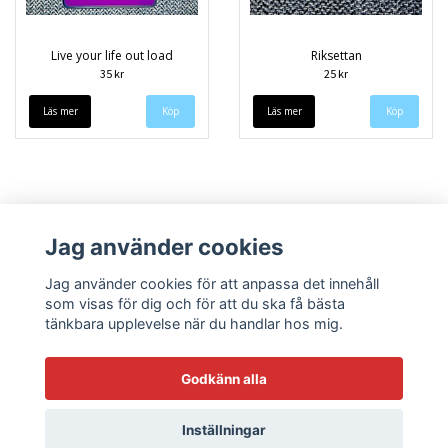
Live your life out load
Riksettan
35 kr
25 kr
Läs mer
Läs mer
Jag använder cookies
Jag använder cookies för att anpassa det innehåll
som visas för dig och för att du ska få bästa
tänkbara upplevelse när du handlar hos mig.
Köpvillkor
Kontakt
Godkänn alla
Inställningar
© Copyright 2026 Sneekys dekaler