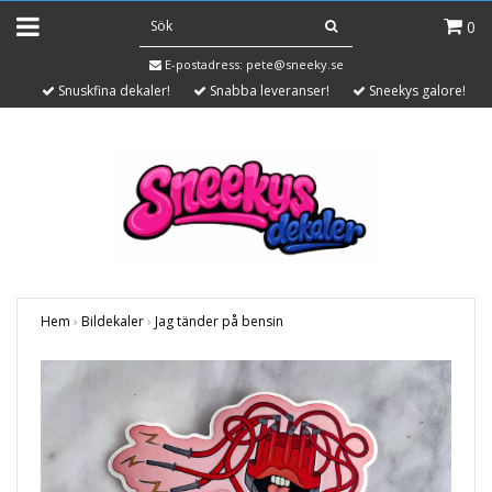
0
E-postadress:
pete@sneeky.se
Snuskfina dekaler!
Snabba leveranser!
Sneekys galore!
Hem
›
Bildekaler
›
Jag tänder på bensin