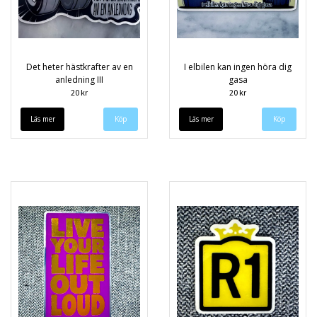
Det heter hästkrafter av en
I elbilen kan ingen höra dig
anledning III
gasa
20 kr
20 kr
Läs mer
Läs mer