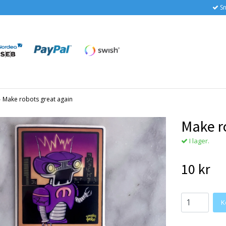
Sn
›
Make robots great again
Make r
I lager.
10 kr
K