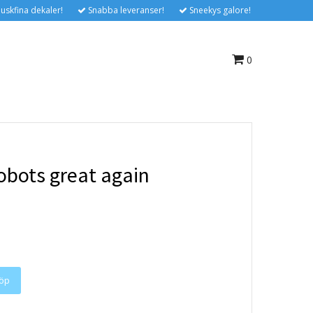
uskfina dekaler!
Snabba leveranser!
Sneekys galore!
0
obots great again
öp