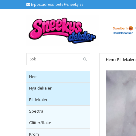
E-postadress:
pete@sneeky.se
Hem
›
Bildekaler
Hem
Nya dekaler
Bildekaler
Spectra
Glitter/flake
Krom