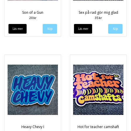
Son of a Gun
Sex på rad gör mig glad
20 kr
35 kr
Läs mer
Läs mer
Heavy Chevy I
Hot for teacher camshaft