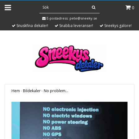
0
E-postadress:
pete@sneeky.se
Snuskfina dekaler!
Snabba leveranser!
Sneekys galore!
Hem
›
Bildekaler
›
No problem...