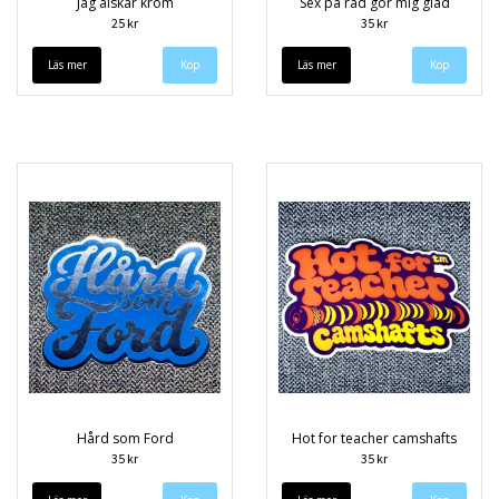
Jag älskar krom
Sex på rad gör mig glad
25 kr
35 kr
Läs mer
Läs mer
Hård som Ford
Hot for teacher camshafts
35 kr
35 kr