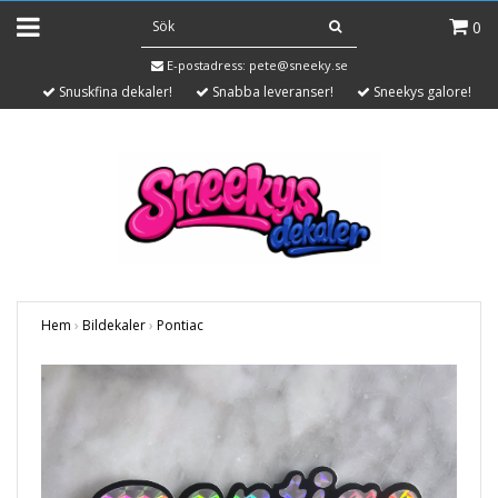
0
E-postadress:
pete@sneeky.se
Snuskfina dekaler!
Snabba leveranser!
Sneekys galore!
Hem
›
Bildekaler
›
Pontiac