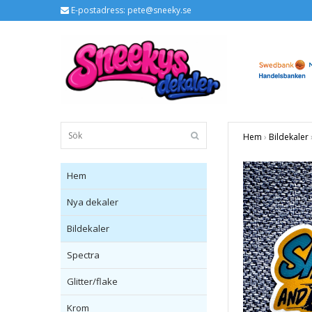
E-postadress:
pete@sneeky.se
Hem
›
Bildekaler
Hem
Nya dekaler
Bildekaler
Spectra
Glitter/flake
Krom