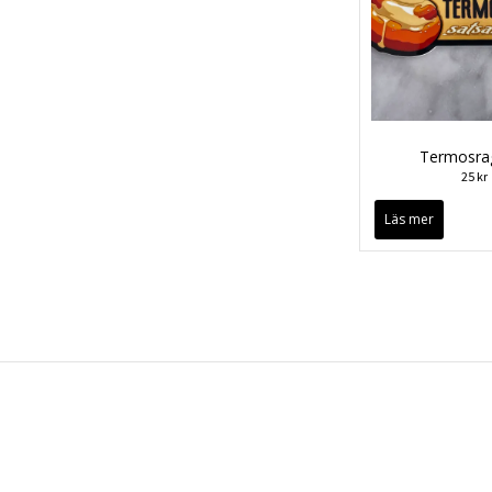
Termosra
25 kr
Läs mer