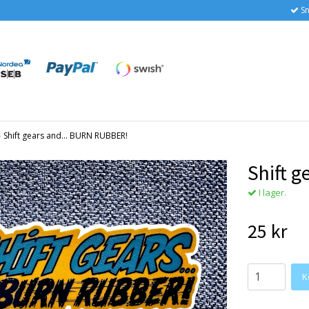
Sn
›
Shift gears and... BURN RUBBER!
Shift 
I lager.
25 kr
K