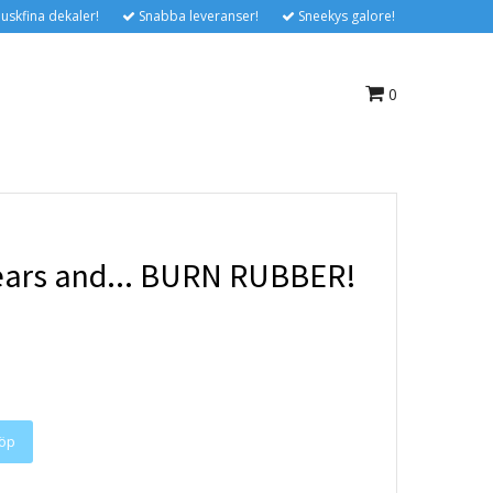
uskfina dekaler!
Snabba leveranser!
Sneekys galore!
0
gears and... BURN RUBBER!
öp