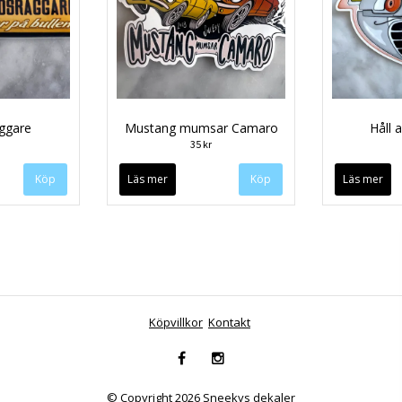
ggare
Mustang mumsar Camaro
Håll 
35 kr
Läs mer
Läs mer
Köpvillkor
Kontakt
© Copyright 2026 Sneekys dekaler