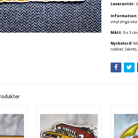
Leverantör:
Information
vinyl (inga vita
Mått
: 9 x 3 cm
Nyckelord
: M
rubber, lakrits
produkter