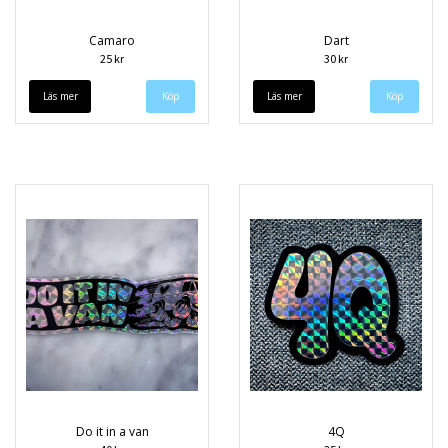
Camaro
Dart
25 kr
30 kr
Läs mer
Läs mer
Do it in a van
4Q