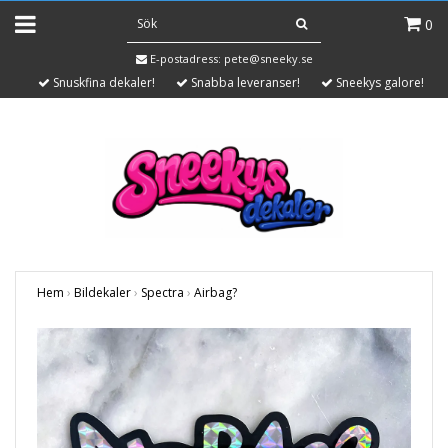
0
E-postadress:
pete@sneeky.se
Snuskfina dekaler!
Snabba leveranser!
Sneekys galore!
Hem
›
Bildekaler
›
Spectra
›
Airbag?