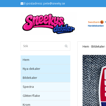
E-postadress:
pete@sneeky.se
Hem
›
Bildekaler
Hem
Nya dekaler
Bildekaler
Spectra
Glitter/flake
Krom