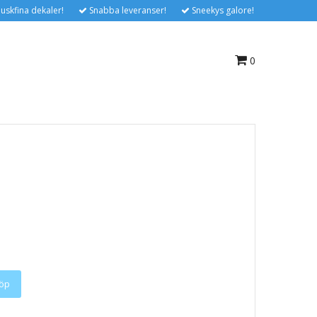
uskfina dekaler!
Snabba leveranser!
Sneekys galore!
0
öp