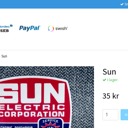
Sn
›
Sun
Sun
I lager.
35 kr
K