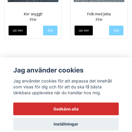
Kör snyggt!
Folk med Jetta
35 kr
35 kr
Läs mer
Läs mer
Jag använder cookies
Jag använder cookies för att anpassa det innehåll
som visas för dig och för att du ska få bästa
tänkbara upplevelse när du handlar hos mig.
Köpvillkor
Kontakt
Godkänn alla
Inställningar
© Copyright 2026 Sneekys dekaler