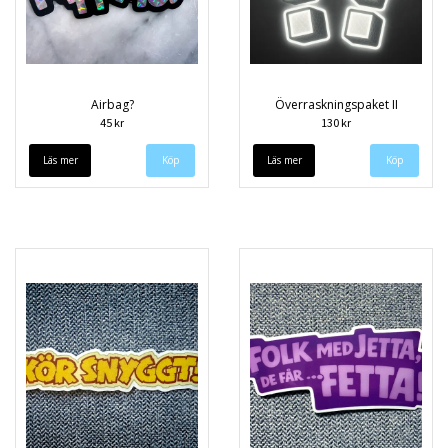
Airbag?
Överraskningspaket II
45 kr
130 kr
Läs mer
Läs mer