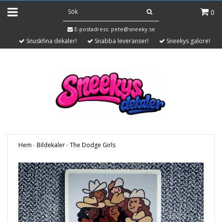
0
E-postadress:
pete@sneeky.se
Snuskfina dekaler!
Snabba leveranser!
Sneekys galore!
Hem
›
Bildekaler
›
The Dodge Girls