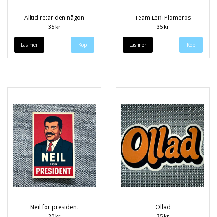
Alltid retar den någon
Team Leifi Plomeros
35 kr
35 kr
Läs mer
Läs mer
Neil for president
Ollad
20 kr
35 kr