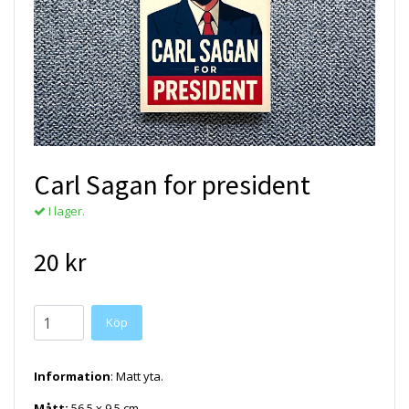
Carl Sagan for president
I lager.
20 kr
Köp
Information
: Matt yta.
Mått:
56,5 x 9,5 cm