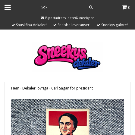
0
E-postadress:
pete@sneeky.se
Snuskfina dekaler!
Snabba leveranser!
Sneekys galore!
Hem
›
Dekaler, övriga
›
Carl Sagan for president