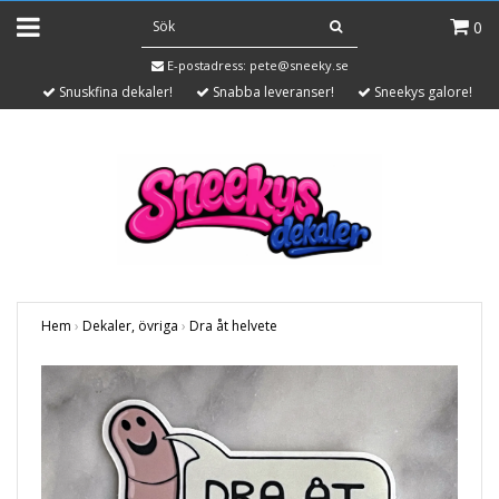
0
E-postadress:
pete@sneeky.se
Snuskfina dekaler!
Snabba leveranser!
Sneekys galore!
Hem
›
Dekaler, övriga
›
Dra åt helvete