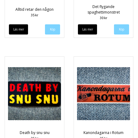
Det flygande
Alltid retar den någon
spaghettimonstret
35 kr
30 kr
Läs mer
Läs mer
Death by snu snu
Kanondagarna i Rotum