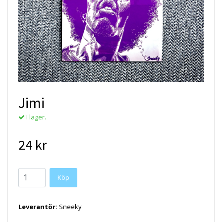
Jimi
I lager.
24 kr
Köp
Leverantör:
Sneeky