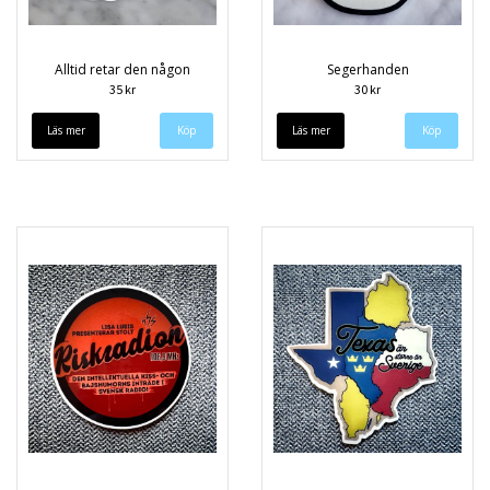
Alltid retar den någon
Segerhanden
35 kr
30 kr
Läs mer
Läs mer