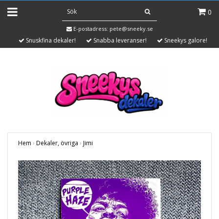
0
E-postadress:
pete@sneeky.se
Snuskfina dekaler!
Snabba leveranser!
Sneekys galore!
Hem
›
Dekaler, övriga
›
Jimi