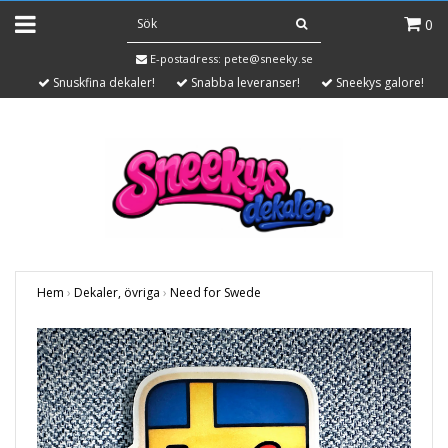
0
E-postadress:
pete@sneeky.se
Snuskfina dekaler!
Snabba leveranser!
Sneekys galore!
Hem
›
Dekaler, övriga
›
Need for Swede