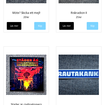
Möte? Skicka ett mejl!
Riskradion II
20 kr
25 kr
Läs mer
Läs mer
Städer är civilisationers