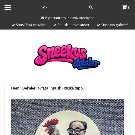
0
E-postadress:
pete@sneeky.se
Snuskfina dekaler!
Snabba leveranser!
Sneekys galore!
Hem
›
Dekaler, övriga
›
Snusk
›
Ruska tupp