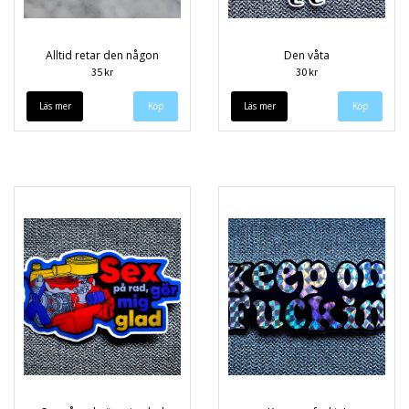
Alltid retar den någon
Den våta
35 kr
30 kr
Läs mer
Läs mer