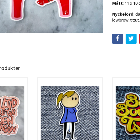
Mått
: 11 x 10 
Nyckelord
: d
lowbrow, tittut
produkter