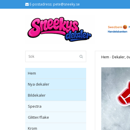
E-postadress:
pete@sneeky.se
Hem
›
Dekaler, ö
Hem
Nya dekaler
Bildekaler
Spectra
Glitter/flake
Krom