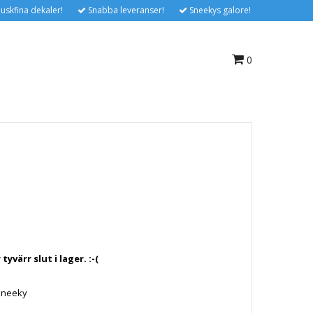
uskfina dekaler!
Snabba leveranser!
Sneekys galore!
0
yvärr slut i lager. :-(
Sneeky