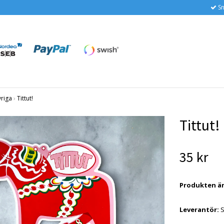
Sn
vriga
›
Tittut!
Tittut!
35 kr
Produkten är t
Leverantör: