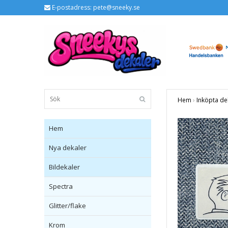
E-postadress:
pete@sneeky.se
Hem
›
Inköpta de
Hem
Nya dekaler
Bildekaler
Spectra
Glitter/flake
Krom