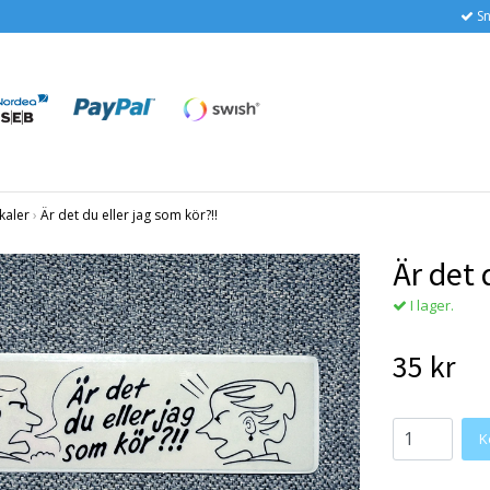
Sn
kaler
›
Är det du eller jag som kör?!!
Är det 
I lager.
35 kr
K