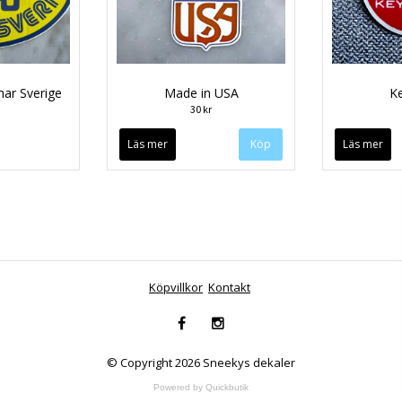
nar Sverige
Made in USA
K
30 kr
Läs mer
Läs mer
Köpvillkor
Kontakt
© Copyright 2026 Sneekys dekaler
Powered by Quickbutik