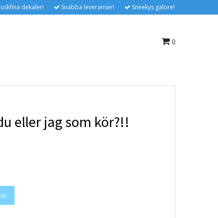
uskfina dekaler!
Snabba leveranser!
Sneekys galore!
0
du eller jag som kör?!!
öp