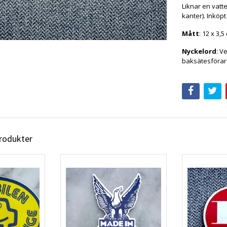
Liknar en vatte
kanter). Inköpt
Mått
: 12 x 3,5
Nyckelord
: V
baksätesförare
produkter