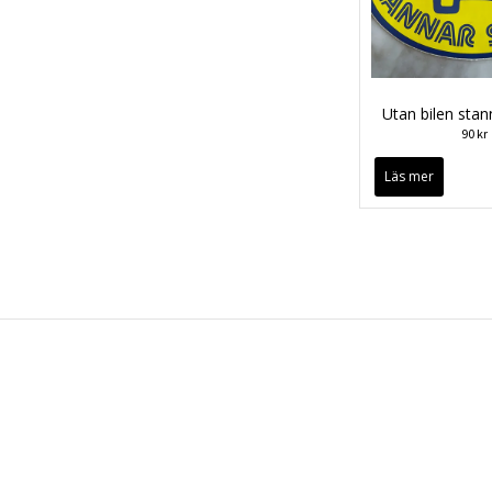
Utan bilen stan
90 kr
Läs mer