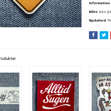
Information
Mått:
6,6 x ,6,
Nyckelord
: T
produkter