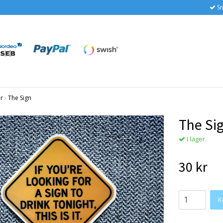
Sn
r
›
The Sign
The Si
I lager.
30 kr
K