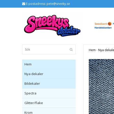
E-postadress:
pete@sneeky.se
Hem
›
Nya dekale
Hem
Nya dekaler
Bildekaler
Spectra
Glitter/flake
Krom