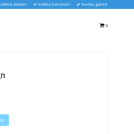
uskfina dekaler!
Snabba leveranser!
Sneekys galore!
0
gn
öp