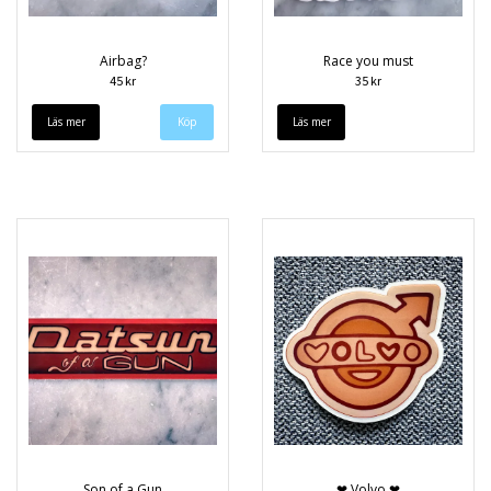
Airbag?
Race you must
45 kr
35 kr
Läs mer
Läs mer
Son of a Gun
❤ Volvo ❤