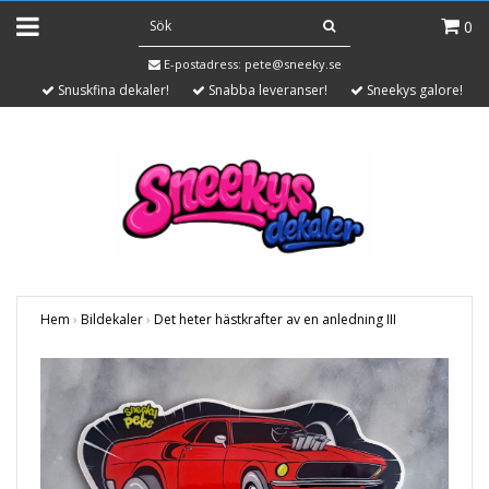
0
E-postadress:
pete@sneeky.se
Snuskfina dekaler!
Snabba leveranser!
Sneekys galore!
Hem
›
Bildekaler
›
Det heter hästkrafter av en anledning III