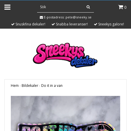
0
E-postadress:
pete@sneeky.se
Snuskfina dekaler!
Snabba leveranser!
Sneekys galore!
Hem
›
Bildekaler
›
Do it in a van