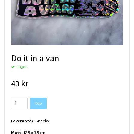
Do it in a van
I lager.
40 kr
Köp
Leverantör:
Sneeky
Mått
: 12,5 x 3,5 cm