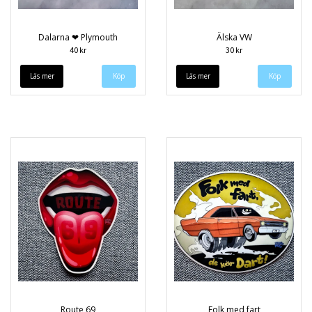
Dalarna ❤ Plymouth
Älska VW
40 kr
30 kr
Läs mer
Läs mer
Route 69
Folk med fart