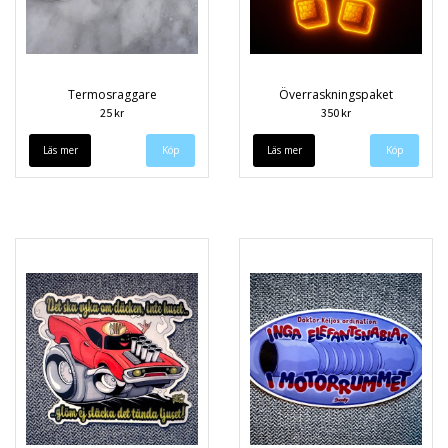
Termosraggare
Överraskningspaket
25 kr
350 kr
Läs mer
Läs mer