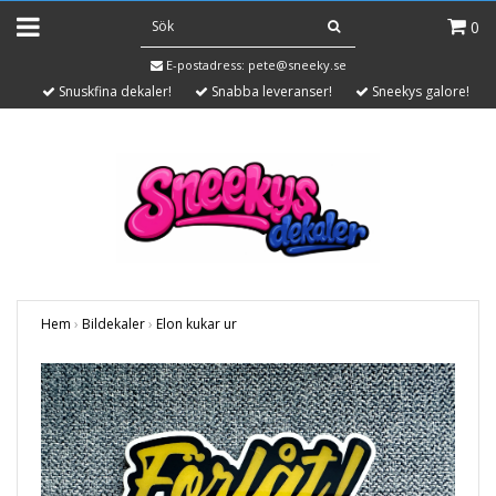
0
E-postadress:
pete@sneeky.se
Snuskfina dekaler!
Snabba leveranser!
Sneekys galore!
Hem
›
Bildekaler
›
Elon kukar ur