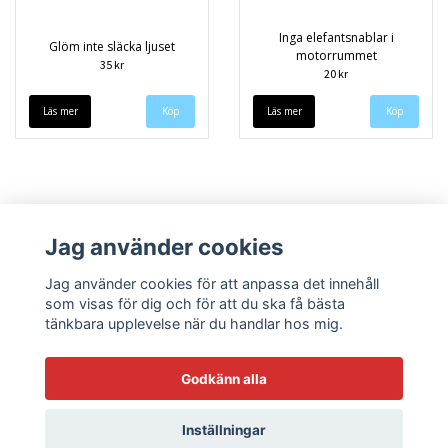
Inga elefantsnablar i
Glöm inte släcka ljuset
motorrummet
35 kr
20 kr
Läs mer
Läs mer
Jag använder cookies
Jag använder cookies för att anpassa det innehåll
som visas för dig och för att du ska få bästa
tänkbara upplevelse när du handlar hos mig.
Köpvillkor
Kontakt
Godkänn alla
Inställningar
© Copyright 2026 Sneekys dekaler