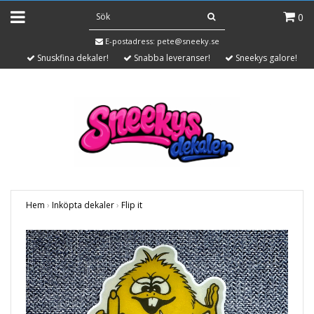
0
E-postadress:
pete@sneeky.se
Snuskfina dekaler!
Snabba leveranser!
Sneekys galore!
Hem
›
Inköpta dekaler
›
Flip it