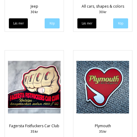
Jeep
All cars, shapes & colors
30 kr
30 kr
Läs mer
Läs mer
Fagersta Fistfuckers Car Club
Plymouth
35 kr
35 kr