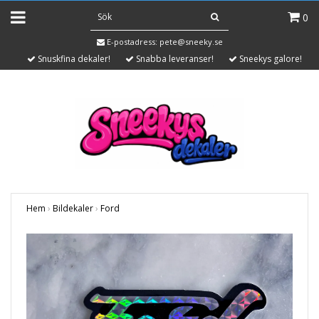
0
E-postadress:
pete@sneeky.se
Snuskfina dekaler!
Snabba leveranser!
Sneekys galore!
Hem
›
Bildekaler
›
Ford