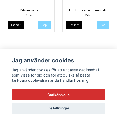
Pilsnerwaffe
Hot for teacher camshaft
20 kr
35 kr
Läs mer
Läs mer
Jag använder cookies
Jag använder cookies för att anpassa det innehåll
som visas för dig och för att du ska få bästa
tänkbara upplevelse när du handlar hos mig.
Köpvillkor
Kontakt
Godkänn alla
Inställningar
© Copyright 2026 Sneekys dekaler