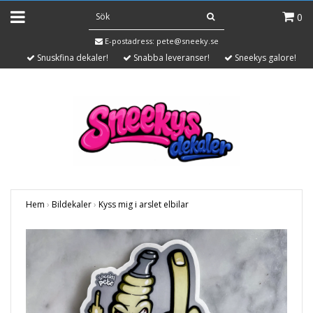
0
E-postadress:
pete@sneeky.se
Snuskfina dekaler!
Snabba leveranser!
Sneekys galore!
Hem
›
Bildekaler
›
Kyss mig i arslet elbilar