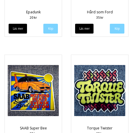
Epadunk
Hård som Ford
20 kr
35 kr
Läs mer
Läs mer
SAAB Super Bee
Torque Twister