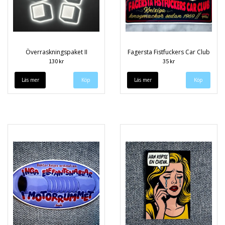
Överraskningspaket II
Fagersta Fistfuckers Car Club
130 kr
35 kr
Läs mer
Läs mer