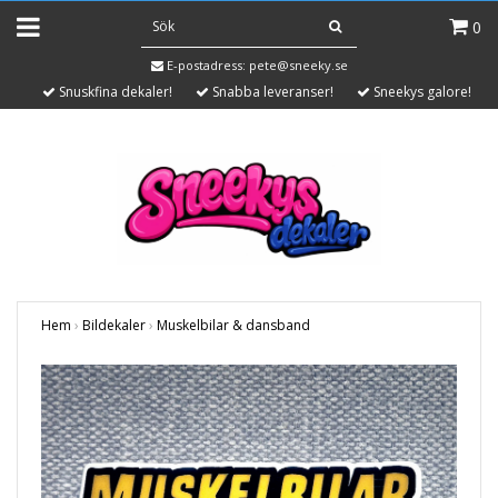
0
E-postadress:
pete@sneeky.se
Snuskfina dekaler!
Snabba leveranser!
Sneekys galore!
Hem
›
Bildekaler
›
Muskelbilar & dansband