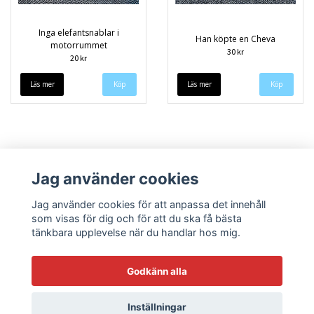
Inga elefantsnablar i
Han köpte en Cheva
motorrummet
30 kr
20 kr
Läs mer
Läs mer
Jag använder cookies
Jag använder cookies för att anpassa det innehåll
som visas för dig och för att du ska få bästa
tänkbara upplevelse när du handlar hos mig.
Köpvillkor
Kontakt
Godkänn alla
Inställningar
© Copyright 2026 Sneekys dekaler