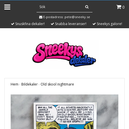
0
E-postadress:
pete@sneeky.se
Snuskfina dekaler!
Snabba leveranser!
Sneekys galore!
Hem
›
Bildekaler
›
Old skool nightmare