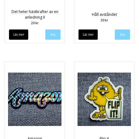
Det heter hästkrafter av en
Håll avståndet
anledning II
30 kr
20 kr
Läs mer
Läs mer
Amazon
Flip it