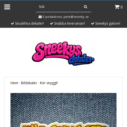
0
E-postadress:
pete@sneeky.se
Snuskfina dekaler!
Snabba leveranser!
Sneekys galore!
Hem
›
Bildekaler
›
Kör snyggt!