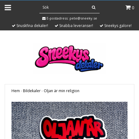
0
E-postadress:
pete@sneeky.se
Snuskfina dekaler!
Snabba leveranser!
Sneekys galore!
Hem
›
Bildekaler
›
Oljan är min religion