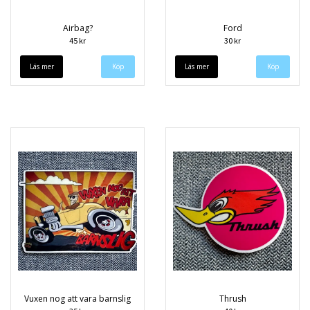
Airbag?
Ford
45 kr
30 kr
Läs mer
Läs mer
Vuxen nog att vara barnslig
Thrush