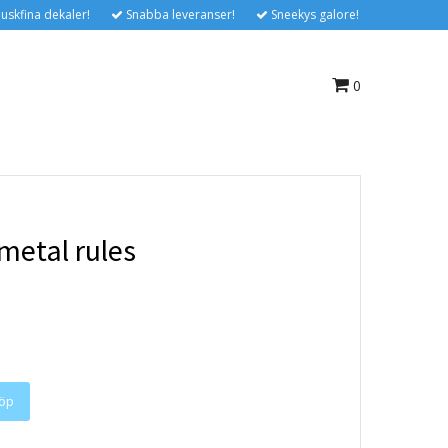
uskfina dekaler!
Snabba leveranser!
Sneekys galore!
0
metal rules
öp