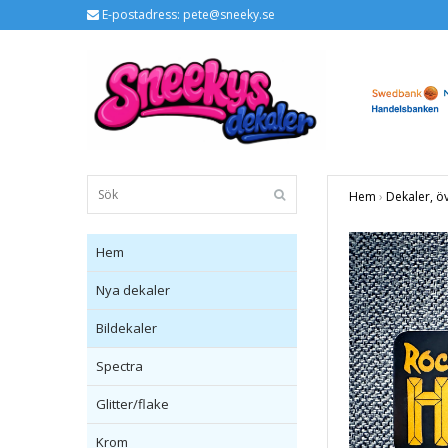
E-postadress:
pete@sneeky.se
Hem
›
Dekaler, ö
Hem
Nya dekaler
Bildekaler
Spectra
Glitter/flake
Krom