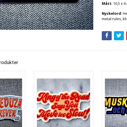
Mått
: 10,5 x 4
Nyckelord
: H
metal rules, k
produkter