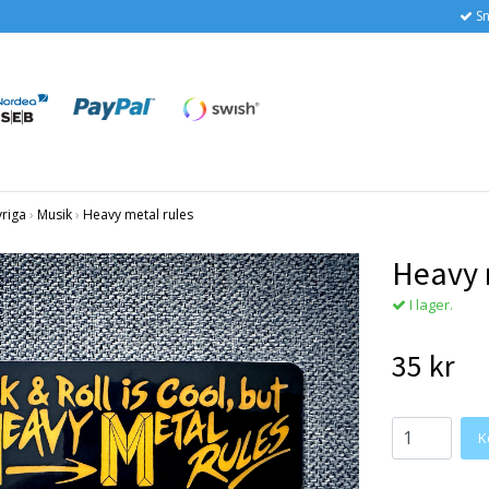
Sn
vriga
›
Musik
›
Heavy metal rules
Heavy 
I lager.
35 kr
K