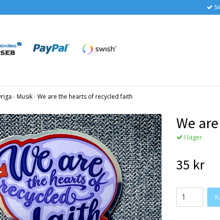
Sn
vriga
›
Musik
›
We are the hearts of recycled faith
We are 
I lager.
35 kr
K