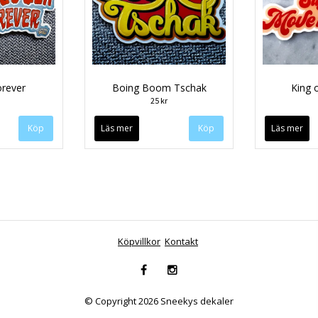
rever
Boing Boom Tschak
King 
25 kr
Läs mer
Läs mer
Köpvillkor
Kontakt
© Copyright 2026 Sneekys dekaler