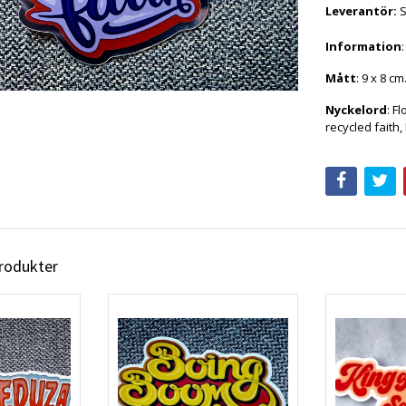
Leverantör:
Information
Mått
: 9 x 8 cm
Nyckelord
: F
recycled faith,
produkter