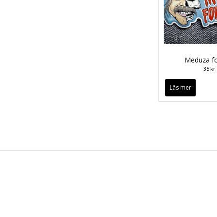
Meduza fo
35 kr
Läs mer