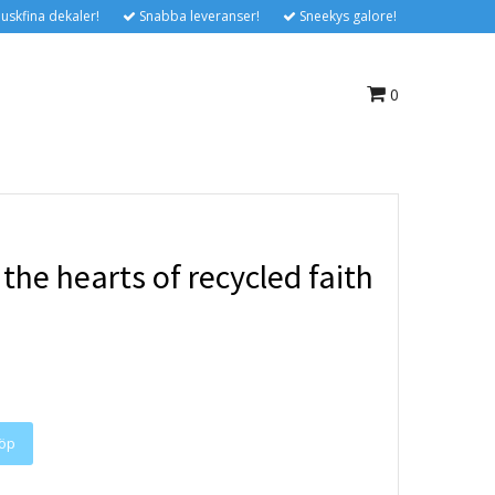
uskfina dekaler!
Snabba leveranser!
Sneekys galore!
0
the hearts of recycled faith
öp