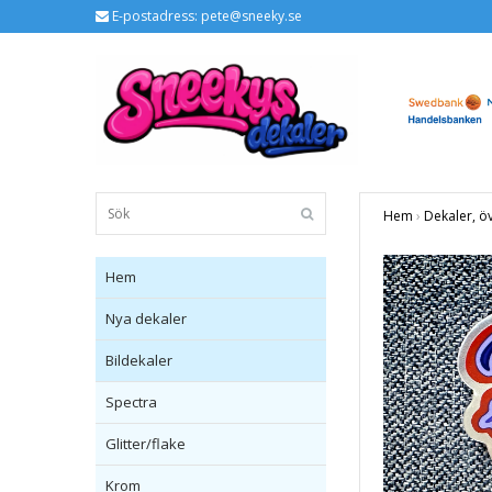
E-postadress:
pete@sneeky.se
Hem
›
Dekaler, ö
Hem
Nya dekaler
Bildekaler
Spectra
Glitter/flake
Krom