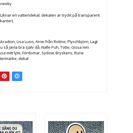
Sneeky
: Liknar en vattendekal; dekalen är tryckt på transparent
 kanter).
iskradion, Lisa Lusis, Arne från Rottne, Plyschbjörn, Lagt
 du så jävla bra själv då, Nalle Puh, Totte, Gissa min
ssa mitt lyte, Fördomar, Sydow, Bryskens, Rune
stermärke, dekal