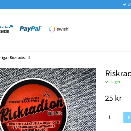
Sn
vriga
›
Riskradion II
Riskrad
I lager.
25 kr
K