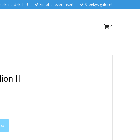
uskfina dekaler!
Snabba leveranser!
Sneekys galore!
0
ion II
öp