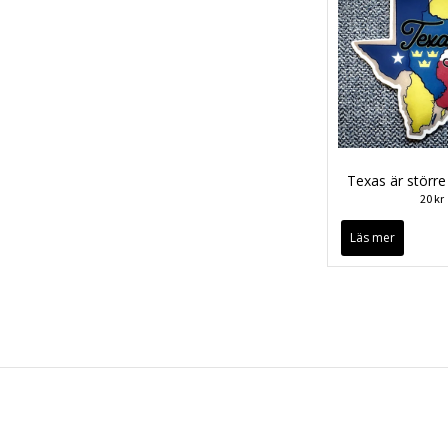
Texas är större
20 kr
Läs mer