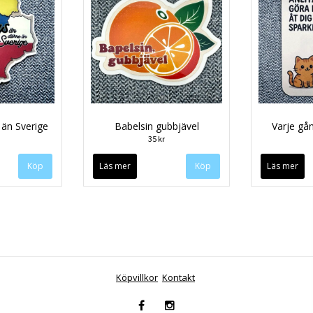
 än Sverige
Babelsin gubbjävel
Varje gån
35 kr
Läs mer
Läs mer
Köpvillkor
Kontakt