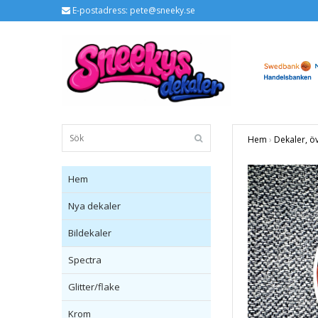
E-postadress:
pete@sneeky.se
Hem
›
Dekaler, ö
Hem
Nya dekaler
Bildekaler
Spectra
Glitter/flake
Krom