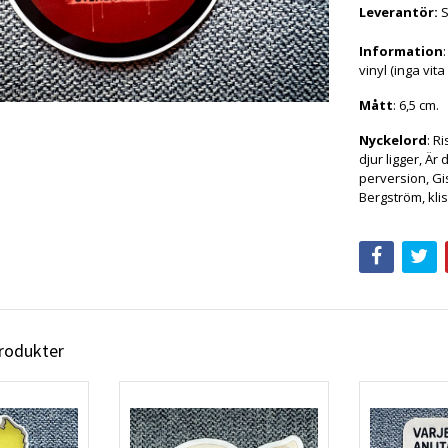
Leverantör:
Information
vinyl (inga vita
Mått
: 6,5 cm.
Nyckelord
: R
djur ligger, Är
perversion, Gi
Bergström, kli
produkter