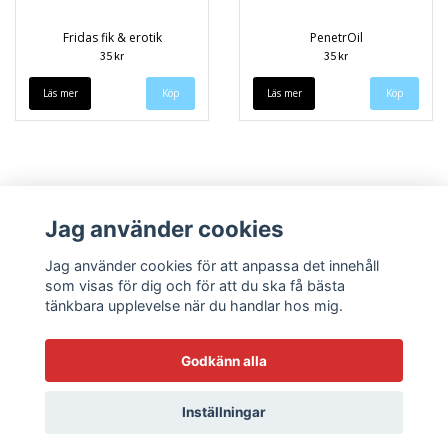
Fridas fik & erotik
PenetrOil
35 kr
35 kr
Läs mer
Läs mer
Jag använder cookies
Jag använder cookies för att anpassa det innehåll
som visas för dig och för att du ska få bästa
tänkbara upplevelse när du handlar hos mig.
Köpvillkor
Kontakt
Godkänn alla
Inställningar
© Copyright 2026 Sneekys dekaler
Powered by Quickbutik