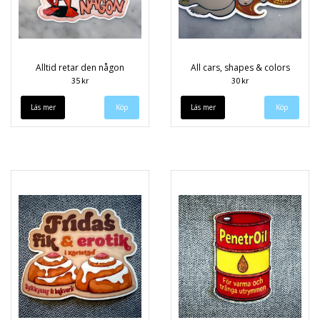
Alltid retar den någon
All cars, shapes & colors
35 kr
30 kr
Läs mer
Läs mer