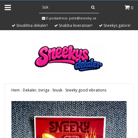
0
E-postadress:
pete@sneeky.se
Snuskfina dekaler!
Snabba leveranser!
Sneekys galore!
Hem
›
Dekaler, övriga
›
Snusk
›
Sneeky good vibrations