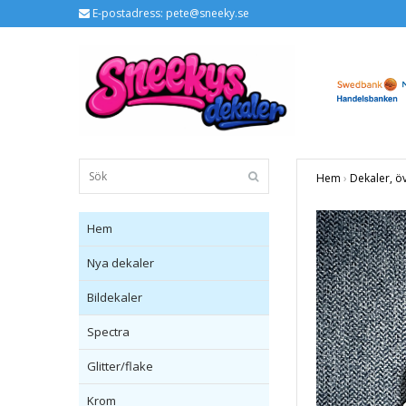
E-postadress:
pete@sneeky.se
Hem
›
Dekaler, ö
Hem
Nya dekaler
Bildekaler
Spectra
Glitter/flake
Krom