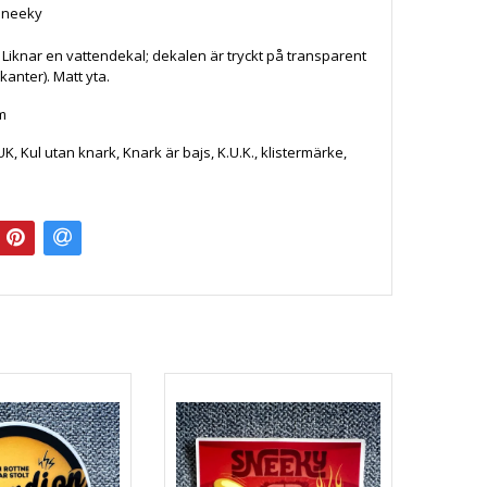
Sneeky
Liknar en vattendekal; dekalen är tryckt på transparent
 kanter). Matt yta.
m
K, Kul utan knark, Knark är bajs, K.U.K., klistermärke,