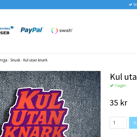
Sn
vriga
›
Snusk
›
Kul utan knark
Kul ut
I lager.
35 kr
K