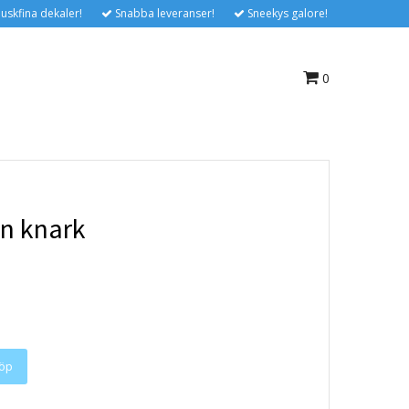
uskfina dekaler!
Snabba leveranser!
Sneekys galore!
0
an knark
öp