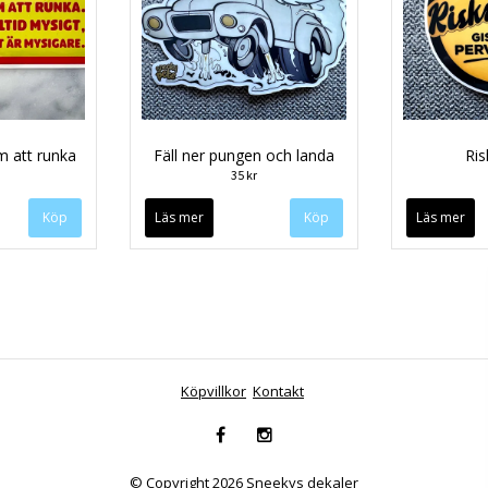
m att runka
Fäll ner pungen och landa
Ris
35 kr
Läs mer
Läs mer
Köpvillkor
Kontakt
© Copyright 2026 Sneekys dekaler