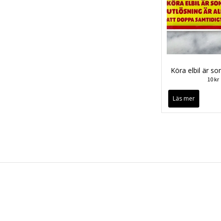
Köra elbil är so
10 kr
Läs mer