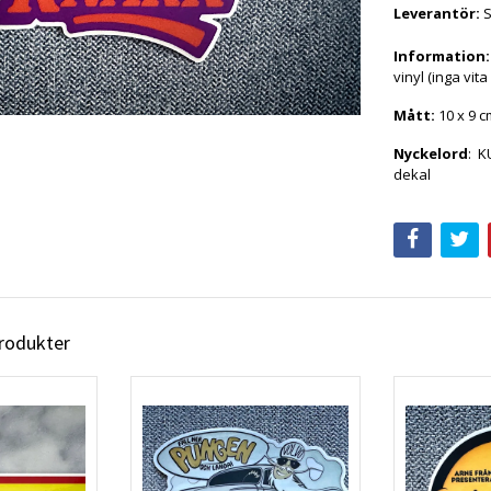
Leverantör:
Information:
vinyl (inga vita
Mått:
10
x 9 c
Nyckelord
:
KU
dekal
produkter