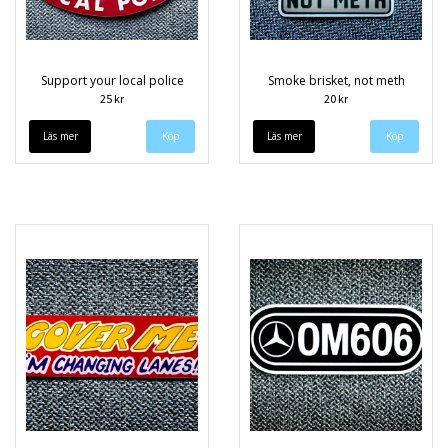
Support your local police
Smoke brisket, not meth
25 kr
20 kr
Läs mer
Läs mer