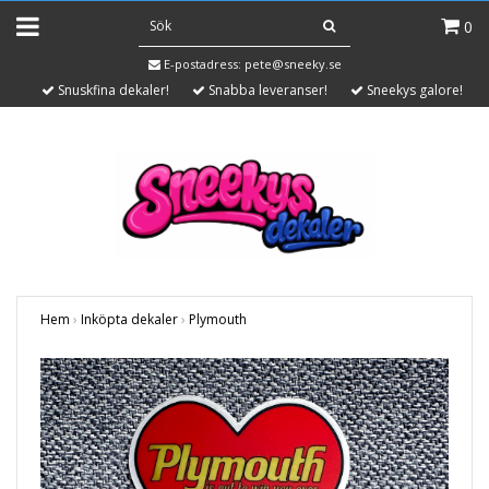
0
E-postadress:
pete@sneeky.se
Snuskfina dekaler!
Snabba leveranser!
Sneekys galore!
Hem
›
Inköpta dekaler
›
Plymouth