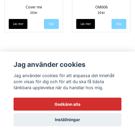
Cover me
OM606
20 kr
20 kr
Läs mer
Läs mer
Jag använder cookies
Jag använder cookies för att anpassa det innehåll
som visas för dig och för att du ska få bästa
tänkbara upplevelse när du handlar hos mig.
Köpvillkor
Kontakt
Godkänn alla
Inställningar
© Copyright 2026 Sneekys dekaler
Powered by Quickbutik