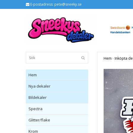
E-postadress:
pete@sneeky.se
Hem
›
Inköpta de
Hem
Nya dekaler
Bildekaler
Spectra
Glitter/flake
Krom