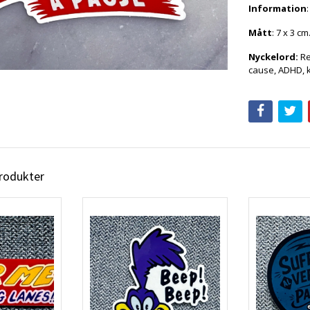
Information
Mått
: 7 x 3 cm
Nyckelord:
Re
cause, ADHD, k
produkter