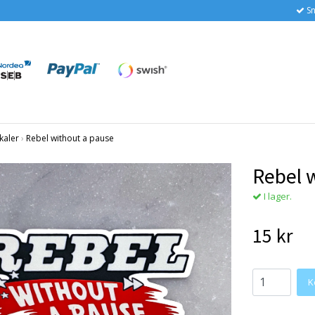
Sn
kaler
›
Rebel without a pause
Rebel 
I lager.
15 kr
K