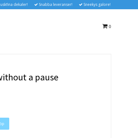
uskfina dekaler!
Snabba leveranser!
Sneekys galore!
0
without a pause
öp