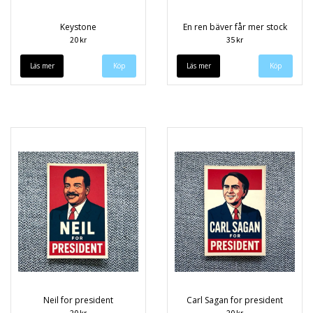
Keystone
En ren bäver får mer stock
20 kr
35 kr
Läs mer
Läs mer
Neil for president
Carl Sagan for president
20 kr
20 kr