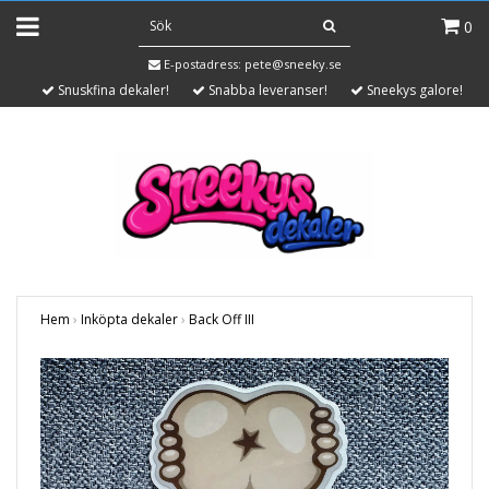
0
E-postadress:
pete@sneeky.se
Snuskfina dekaler!
Snabba leveranser!
Sneekys galore!
Hem
›
Inköpta dekaler
›
Back Off III