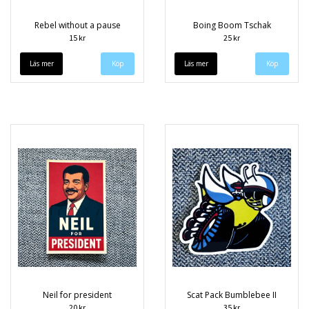
Rebel without a pause
Boing Boom Tschak
15 kr
25 kr
Läs mer
Läs mer
Neil for president
Scat Pack Bumblebee II
20 kr
35 kr