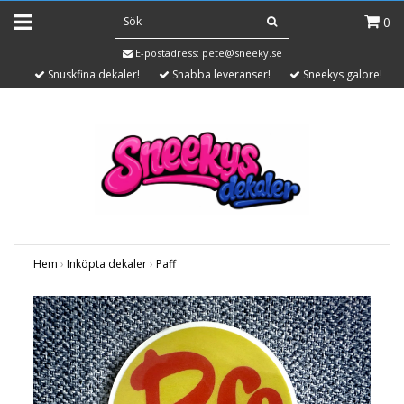
0
E-postadress:
pete@sneeky.se
Snuskfina dekaler!
Snabba leveranser!
Sneekys galore!
Hem
›
Inköpta dekaler
›
Paff